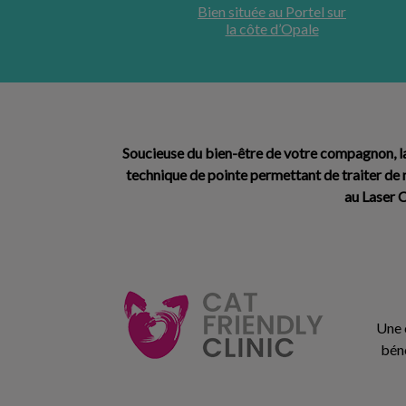
Bien située au Portel sur
la côte d’Opale
Soucieuse du bien-être de votre compagnon, la 
technique de pointe permettant de traiter de
au
Laser CO
Une c
béné