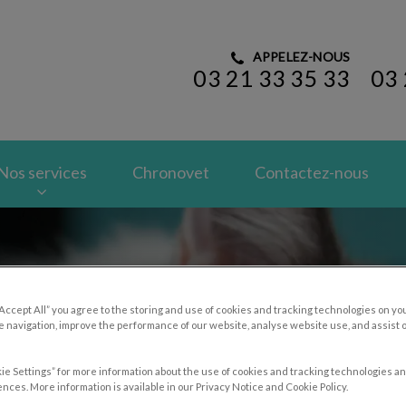
APPELEZ-NOUS
03 21 33 35 33
03 
pal Vet
Nos services
Chronovet
Contactez-nous
“Accept All” you agree to the storing and use of cookies and tracking technologies on yo
 navigation, improve the performance of our website, analyse website use, and assist 
ie Settings” for more information about the use of cookies and tracking technologies an
nces. More information is available in our Privacy Notice and Cookie Policy.