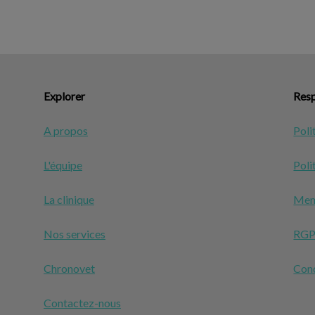
Explorer
Resp
A propos
Poli
L'équipe
Poli
La clinique
Ment
Nos services
RG
Chronovet
Cond
Contactez-nous