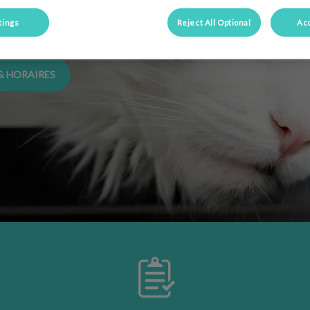
tings
Reject All Optional
Acc
 propriétaires
& HORAIRES