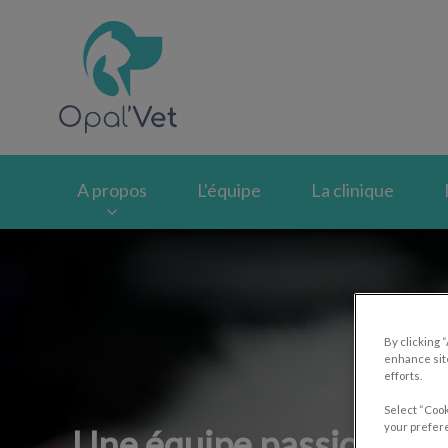
Page d'accueil de O
A propos
L'équipe
La clinique
By clicking 
enhance site
efforts.
Select “Cook
your prefere
Une équipe passionnée