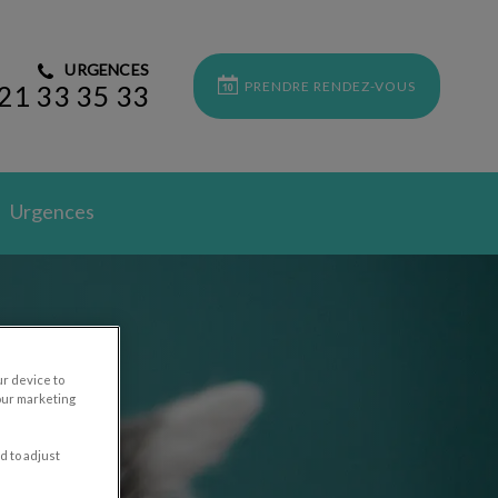
URGENCES
PRENDRE RENDEZ-VOUS
21 33 35 33
Urgences
ur device to
our marketing
d to adjust